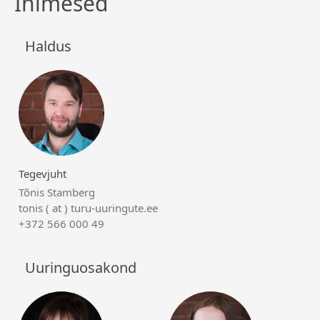
Inimesed
Haldus
Tegevjuht
Tõnis Stamberg
tonis ( at ) turu-uuringute.ee
+372 566 000 49
Uuringuosakond