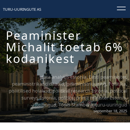
TURU-UURINGUTE AS
Peaminister
Michalit toetab 6%
kodanikest
data analysis Estonia
,
Eesti peaminister
,
peaministrikandidaadid
,
peaministriuuring
,
Poliitika
,
poliitilised hoiakud
,
political research Estonia
,
political
surveys Estonia
,
politics
,
prime minister Estonia
,
Reitingud
,
Tõnis Stamberg
,
turu-uuringud
september 18, 2025