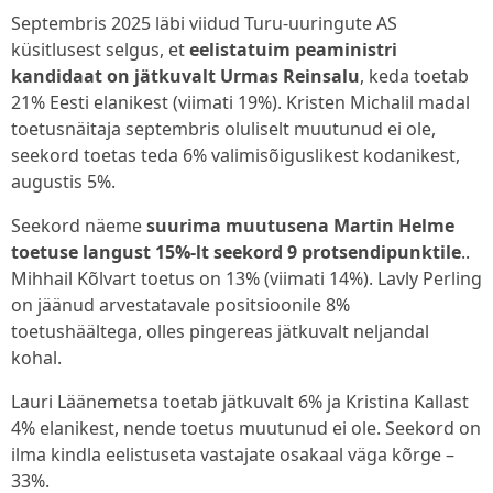
Septembris 2025 läbi viidud Turu-uuringute AS
küsitlusest selgus, et
eelistatuim peaministri
kandidaat on jätkuvalt Urmas Reinsalu
, keda toetab
21% Eesti elanikest (viimati 19%). Kristen Michalil madal
toetusnäitaja septembris oluliselt muutunud ei ole,
seekord toetas teda 6% valimisõiguslikest kodanikest,
augustis 5%.
Seekord näeme
suurima muutusena Martin Helme
toetuse langust 15%-lt seekord 9 protsendipunktile
.
.
Mihhail Kõlvart toetus on 13% (viimati 14%). Lavly Perling
on jäänud arvestatavale positsioonile 8%
toetushäältega, olles pingereas jätkuvalt neljandal
kohal.
Lauri Läänemetsa toetab jätkuvalt 6% ja Kristina Kallast
4% elanikest, nende toetus muutunud ei ole. Seekord on
ilma kindla eelistuseta vastajate osakaal väga kõrge –
33%.