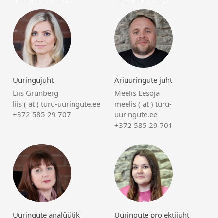
Uuringujuht
Äriuuringute juht
Liis Grünberg
Meelis Eesoja
liis ( at ) turu-uuringute.ee
meelis ( at ) turu-
+372 585 29 707
uuringute.ee
+372 585 29 701
Uuringute analüütik
Uuringute projektijuht