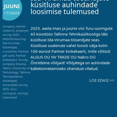
küsitluse auhindade
JUUNI
loosimise tulemused
17/2025
company market
2025. aasta mais ja juunis viis Turu-uuringute
research
,
employer
AS koostöös Tallinna Tehnikaülikooliga läbi
survey 2025
,
ettevõtlusuuring
,
küsitluse Ida-Virumaa tööandjate seas.
Ida-Virumaa
Küsitluse osalenute vahel loositi välja kolm
tööandjad
,
100-eurost Partner kinkekaarti, mille võitsid:
Loosimine
,
Partner
gift card
,
Partner
ALGUS OÜ NV TRADE OÜ Nakro OÜ
kinkekaart
,
Survey
Õnnitleme võitjaid! Võitjatega on auhindade
company Estonia
,
kättetoimetamiseks ühendust võetud.
Tallinn University of
Technology
,
Tallinna
Tehnikaülikool
,
LOE EDASI >>
tööandjad
,
tööandjate uuring
2025
,
turu-
uuringud
,
uuringu
tulemused