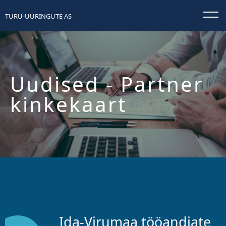
TURU-UURINGUTE AS
Uudised
- Partner
kinkekaart
Ida-Virumaa tööandjate