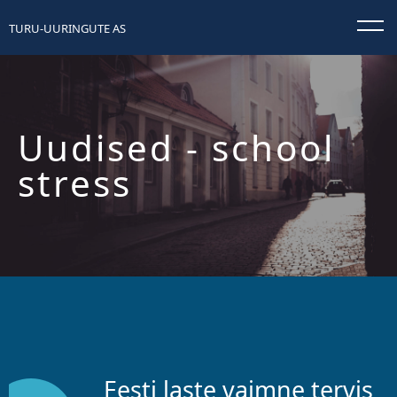
TURU-UURINGUTE AS
Uudised
- school
stress
Eesti laste vaimne tervis