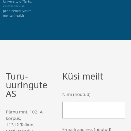
University of Tartu
,
vaimse tervise
probleemid
,
youth
mental health
Turu-
Küsi meilt
uuringute
AS
Nimi (nõutud)
Pärnu mnt. 102, A-
korpus,
11312 Tallinn,
E-maili aadress (nõutud)