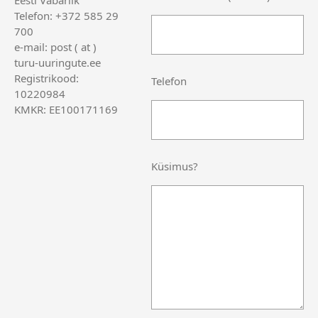
Eesti Vabariik
Telefon: +372 585 29
700
e-mail: post ( at )
turu-uuringute.ee
Registrikood:
Telefon
10220984
KMKR: EE100171169
Küsimus?