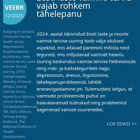
vajab rohkem
VEEBR
tähelepanu
12/2025
bullying in schools
,
2024. aastal läbiviidud Eesti laste ja noorte
Childrens mental
vaimse tervise uuring toob välja olulised
health study
,
Depressioon
,
aspektid, mis aitavad paremini mõista neid
koolikiusamine
,
tegureid, mis mõjutavad vaimset heaolu.
koolistress
,
laste
Uuring keskendus vaimse tervise hetkeseisule
vaimne tervis
,
Laste
Vaimse Tervise
ning riski- ja kaitseteguritele nagu
uuring
,
LVTU
,
depressioon, ärevus, liigsöömine,
mental health
,
tähelepanuprobleemid, tahtlik
Ministry of Social
Affairs
,
noorte
enesevigastamine jm. Tulemustest selgus, et
vaimne tervis
,
vaimsete probleemide puhul on
research in Estonia
,
school stress
,
haavatavamad tüdrukud ning probleemid
Sotsiaalministeerium
,
sagenevad vanuse suurenedes.
TAI
,
Tartu Ülikool
,
Tervise Arengu
Instituut
,
The
LOE EDASI >>
National Institute of
Health
Development
,