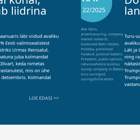
b liidrina
la
22/2025
Alar Karis
,
arvamusuuring
,
company
aanuaris läbi viidud avaliku
Turu-uu
market research
,
 Eesti valimisealistest
avaliku
küsitlused Balti riikides
,
triks Urmas Reinsalut.
Läti ja
Poliitika
,
poliitilised
hoiakud
,
political leaders
,
atuna juba kolmandat
ning r
President
,
public opinion
,
Kõlvart, keda nimetas
näitasi
rahvusvaheline küsitlus
,
survey company in Baltics
,
astanutest, mis on ühe
Trumpi 
turu-uuringud
,
i detsembris. Kolmandal
Trumpi
uuringufirma eestis
vastanu
LOE EDASI >>