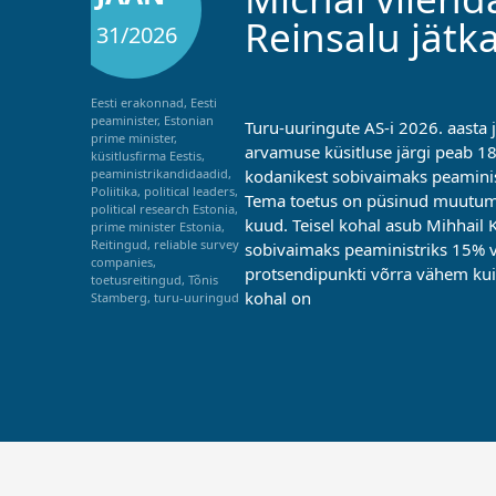
Reinsalu jätka
31/2026
Eesti erakonnad
,
Eesti
peaminister
,
Estonian
Turu-uuringute AS-i 2026. aasta j
prime minister
,
arvamuse küsitluse järgi peab 18%
küsitlusfirma Eestis
,
kodanikest sobivaimaks peaminis
peaministrikandidaadid
,
Poliitika
,
political leaders
,
Tema toetus on püsinud muutum
political research Estonia
,
kuud. Teisel kohal asub Mihhail 
prime minister Estonia
,
Reitingud
,
reliable survey
sobivaimaks peaministriks 15% v
companies
,
protsendipunkti võrra vähem ku
toetusreitingud
,
Tõnis
kohal on
Stamberg
,
turu-uuringud