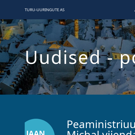
TURU-UURINGUTE AS
Uudised
- p
Peaministriuu
Michal viienda
JAAN