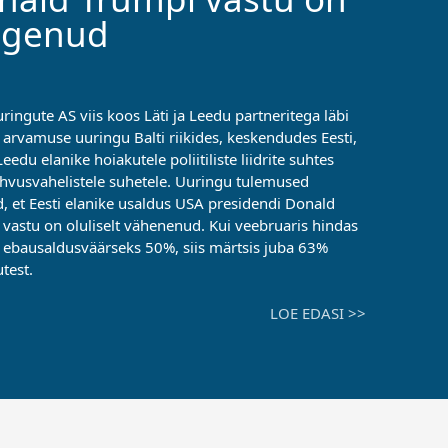
ngenud
ringute AS viis koos Läti ja Leedu partneritega läbi
 arvamuse uuringu Balti riikides, keskendudes Eesti,
 Leedu elanike hoiakutele poliitiliste liidrite suhtes
ahvusvahelistele suhetele. Uuringu tulemused
d, et Eesti elanike usaldus USA presidendi Donald
vastu on oluliselt vähenenud. Kui veebruaris hindas
 ebausaldusväärseks 50%, siis märtsis juba 63%
test.
LOE EDASI >>