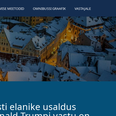
ISE MEETODID
OMNIBUSSI GRAAFIK
VASTAJALE
ti elanike usaldus
nald Trumpi vastu on