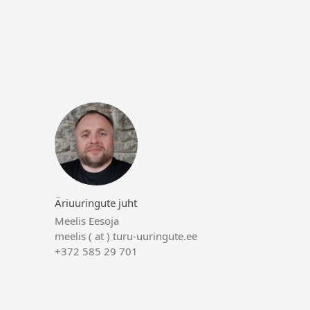
Äriuuringute juht
Meelis Eesoja
meelis ( at ) turu-uuringute.ee
+372 585 29 701