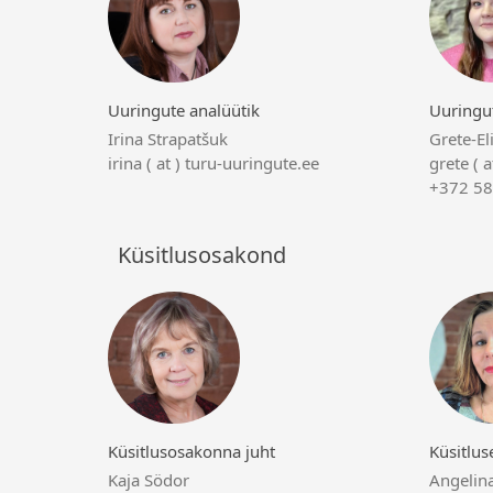
Uuringute analüütik
Uuringut
Irina Strapatšuk
Grete-El
irina ( at ) turu-uuringute.ee
grete ( 
+372 58
Küsitlusosakond
Küsitlusosakonna juht
Küsitlus
Kaja Södor
Angelin