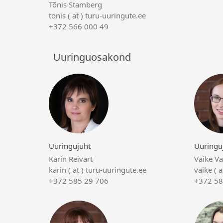
Tõnis Stamberg
tonis ( at ) turu-uuringute.ee
+372 566 000 49
Uuringuosakond
Uuringujuht
Uuringu
Karin Reivart
Vaike V
karin ( at ) turu-uuringute.ee
vaike ( 
+372 585 29 706
+372 58