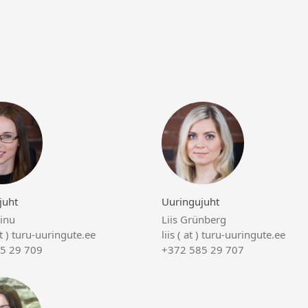
juht
Uuringujuht
ainu
Liis Grünberg
at ) turu-uuringute.ee
liis ( at ) turu-uuringute.ee
5 29 709
+372 585 29 707