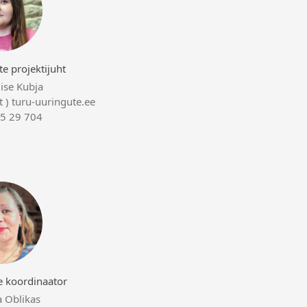
e projektijuht
iise Kubja
at ) turu-uuringute.ee
5 29 704
e koordinaator
a Oblikas