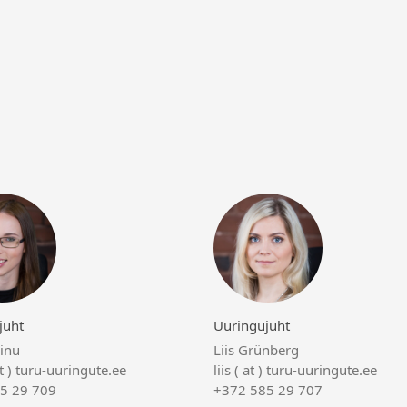
juht
Uuringujuht
ainu
Liis Grünberg
at ) turu-uuringute.ee
liis ( at ) turu-uuringute.ee
5 29 709
+372 585 29 707