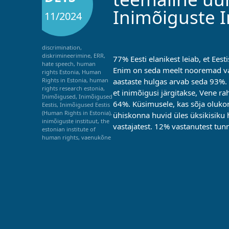
Inimõiguste I
11/2024
discrimination
,
diskrimineerimine
,
ERR
,
77% Eesti elanikest leiab, et Eest
hate speech
,
human
Enim on seda meelt nooremad va
rights Estonia
,
Human
aastaste hulgas arvab seda 93%. 
Rights in Estonia
,
human
rights research estonia
,
et inimõigusi järgitakse, Vene ra
Inimõigused
,
Inimõigused
64%. Küsimusele, kas sõja olukorr
Eestis
,
Inimõigused Eestis
(Human Rights in Estonia)
,
ühiskonna huvid üles üksikisiku 
inimõiguste instituut
,
the
vastajatest. 12% vastanutest tunn
estonian institute of
human rights
,
vaenukõne