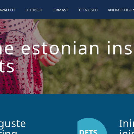
AVALEHT
UUDISED
FIRMAST
TEENUSED
ANDMEKOGUM
he estonian ins
ts
guste
In
ring
in
DETS