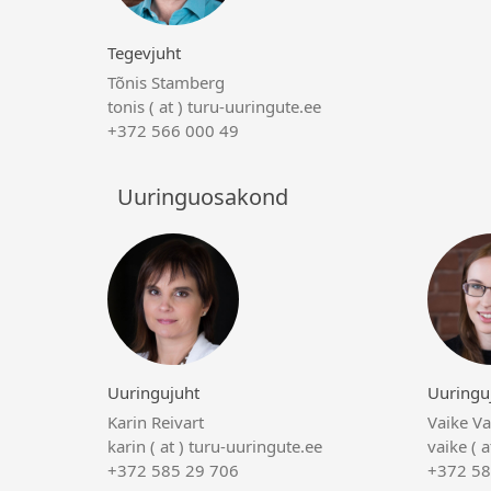
Tegevjuht
Tõnis Stamberg
tonis ( at ) turu-uuringute.ee
+372 566 000 49
Uuringuosakond
Uuringujuht
Uuringu
Karin Reivart
Vaike V
karin ( at ) turu-uuringute.ee
vaike ( 
+372 585 29 706
+372 58