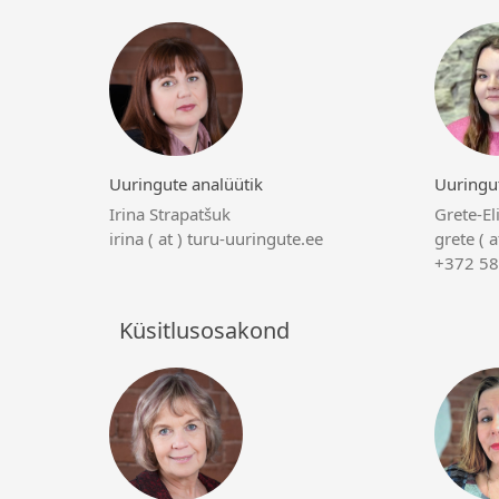
Uuringute analüütik
Uuringut
Irina Strapatšuk
Grete-El
irina ( at ) turu-uuringute.ee
grete ( 
+372 58
Küsitlusosakond