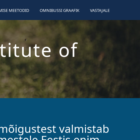
ISE MEETODID
OMNIBUSSI GRAAFIK
VASTAJALE
titute of
imõigustest valmistab
imestele Eestis enim