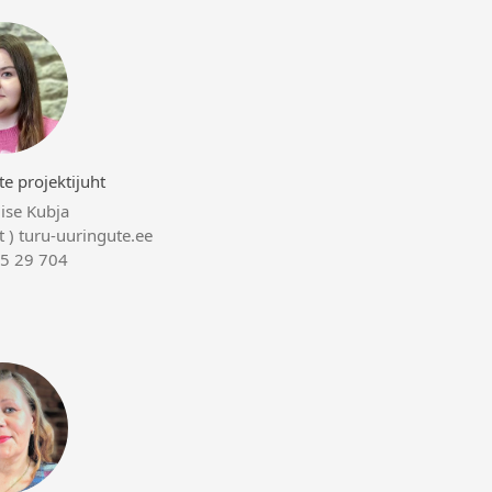
e projektijuht
iise Kubja
at ) turu-uuringute.ee
5 29 704