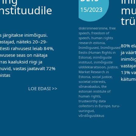
nstituudile
mu
15/2023
tr
diskrimineerimine
,
free
speech
,
freedom of
is järgitakse inimõigusi.
speech
,
human rights
stajad, näiteks 20–29-
research estonia
,
80% ela
Eesti rahvusest leiab 84%,
Inimõigused
,
Inimõigused
ja väär
Eestis (Human Rights in
hvusese seas on näitaja
Estonia)
,
inimõiguste
inimõig
as kaaluksid riigi ja
instituut
,
inimõiguste
vastaja
ülddeklaratsioon
,
justice
,
huvid, vastas jaatavalt 72%
13% vas
Market Research in
istas
Estonia
,
social justice
,
käitumi
societal interests
,
sõnavabadus
,
the
LOE EDASI >>
estonian institute of
human rights
,
trustworthy data
collectors in Europe
,
turu-
uuringud
,
võrdõiguslikkus