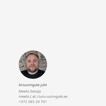
Äriuuringute juht
Meelis Eesoja
meelis ( at ) turu-uuringute.ee
+372 585 29 701