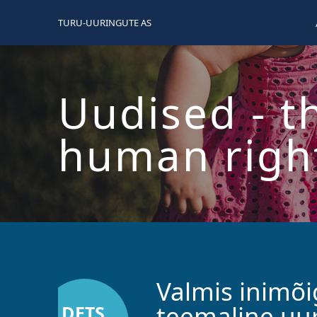
TURU-UURINGUTE AS
Uudised
- t
human righ
Valmis inimõi
teemaline uu
DETS