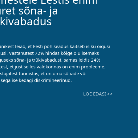
ret sõna- ja
ükivabadus
nikest leiab, et Eesti põhiseadus kaitseb isiku õigusi
tusi. Vastanutest 72% hindas kõige olulisemaks
useks sõna- ja trükivabadust, samas leidis 24%
test, et just selles valdkonnas on enim probleeme.
tajatest tunnistas, et on oma sõnade või
sega ise kedagi diskrimineerinud.
LOE EDASI >>